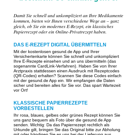
Damit Sie schnell und unkompliziert an Ihre Medikamente
kommen, bieten wir Ihnen verschiedene Wege an – ganz
gleich, ob Sie ein modernes E-Rezept, ein klassisches
Papierrezept oder ein Online-Privatrezept haben.
DAS E-REZEPT DIGITAL ÜBERMITTELN
Mit der kostenlosen gesund.de App und Ihrer
Versichertenkarte können Sie schnell und unkompliziert
Ihre E-Rezepte einsehen und an uns übermitteln (das
sogenannte CardLink-Verfahren). Haben Sie von Ihrer
Arztpraxis stattdessen einen Ausdruck mit Rezeptcodes
(QR-Codes) erhalten? Scannen Sie diese Codes einfach
mit der gesund.de App ein. Wir empfangen die Daten
sicher und bereiten alles für Sie vor. Das spart Wartezeit
vor Ort!
KLASSISCHE PAPIERREZEPTE
VORBESTELLEN
Ihr rosa, blaues, gelbes oder grünes Rezept können Sie
uns ganz bequem als Foto über die gesund.de App
senden. Wichtig: Da das Papierrezept rechtlich als
Urkunde gilt, bringen Sie das Original bitte zur Abholung
mit oder händigen Sie es uns bei der Lieferung aus.